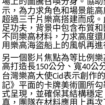
場上的圖騰召喚分身。
協助
示，為力求角色和場景能高
超過三千片樂高搭建而成。
足功夫，背景中包含布質和
不同樂高材料，力求高度還
用樂高海盜船上的風帆再進
另一個影片焦點為等比例樂
高打造長
公分、寬
公
150
40
台灣樂高大使
表示創作
Cid
記》平面的卡牌美術圖所勾
式呈現，並確保其結構穩定
真，團隊在材料應用上再次