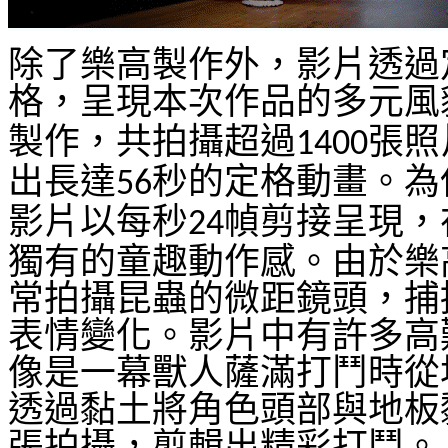
除了樂高製作外，影片透過
格，呈現本次作品的多元風
製作，共拍攝超過
張照
1400
出長達
秒的定格動畫。為
56
影片以每秒
幀剪接呈現，
24
獨有的童趣動作感。由於樂
常拍攝昆蟲的微距鏡頭，捕
表情變化。影片中有許多高
像是一幕獸人薩滿打鬥時從
透過黏土將角色頭部與地板
張拍攝，剪輯出精彩打鬥。