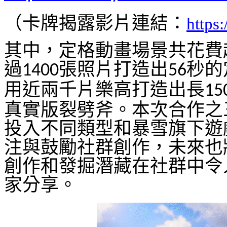
（卡牌揭露影片連結：
https
其中，定格動畫場景共花費
過
張照片打造出
秒的
1400
56
用近兩千片樂高打造出長
15
真實版裂劈斧。本次合作之
投入不同類型和暴雪旗下遊
注與鼓勵社群創作，未來也
創作和發掘潛藏在社群中令
家分享。