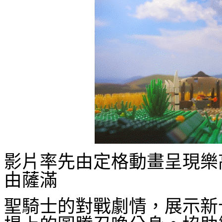
影片率先由定格動畫呈現
樂
由薩滿
聖騎士的對戰劇情，展示新