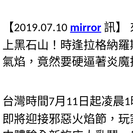
【
訊
】
2019.07.10
mirror
上黑石山！時逢拉格納羅
氣焰，竟然要硬逼著炎魔
台灣時間
月
日起凌晨
7
11
1
即將迎接邪惡火焰節，玩