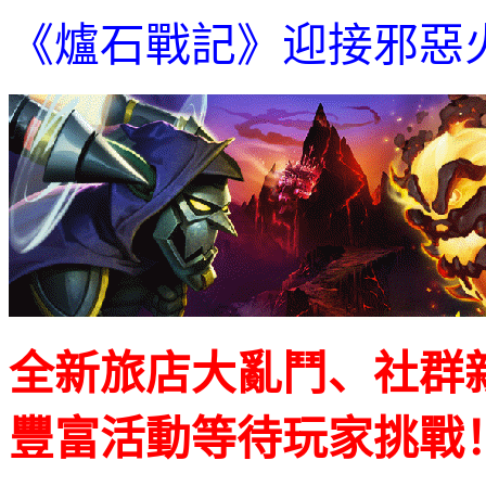
《爐石戰記》迎接邪惡
全新旅店大亂鬥、
社群
豐富活動等待玩家挑戰