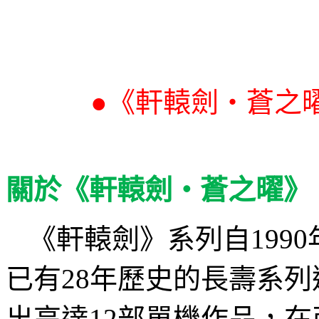
●
《軒轅劍‧蒼之
關於《軒轅劍‧蒼之曜》
《軒轅劍》系列自
1990
已有
28
年歷史的長壽系列
出高達
12
部單機作品，在