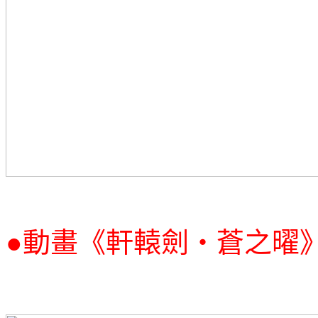
●
動畫《軒轅劍‧蒼之曜