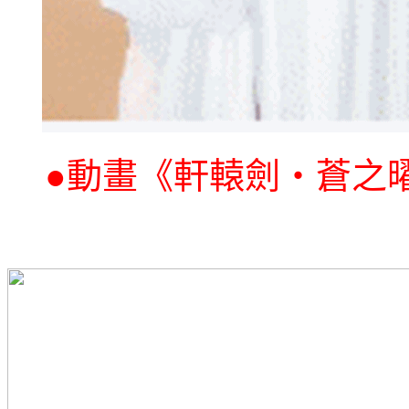
●
動畫《軒轅劍‧蒼之