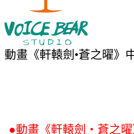
動畫《軒轅劍•蒼之曜》
●
動畫《軒轅劍‧蒼之曜