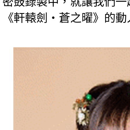
密鼓錄製中，就讓我們一
《軒轅劍‧蒼之曜》的動