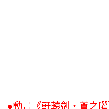
●
動畫《軒轅劍‧蒼之曜