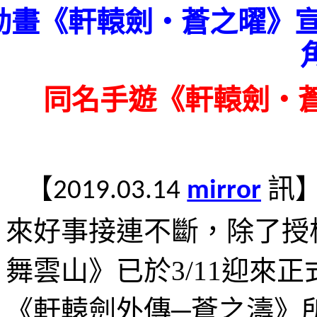
動畫《軒轅劍‧蒼之曜》宣
同名手遊《軒轅劍‧
【
訊
2019.03.14
mirror
來好事接連不斷，除了授
舞雲山》已於
3/11
迎來正
《軒轅劍外傳─蒼之濤》