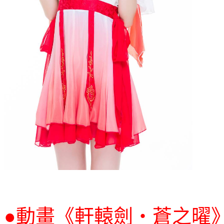
●
動畫《軒轅劍‧蒼之曜