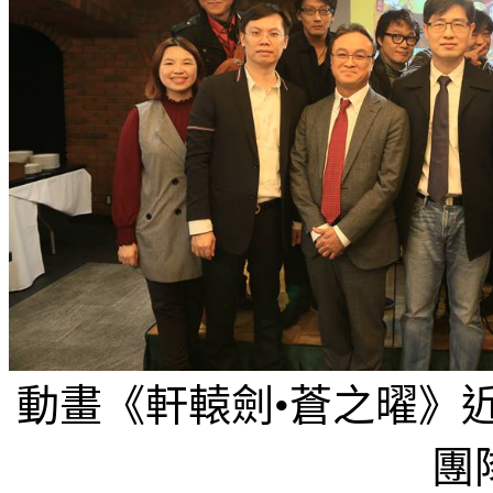
動畫《軒轅劍•蒼之曜》
團