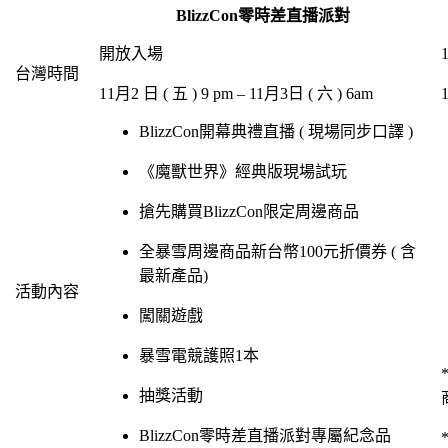
BlizzCon
零時差直播派對
開放入場
台灣時間
11
月
2
日
(
五
) 9 pm – 11
月
3
日
(
六
) 6am
BlizzCon
開幕典禮直播
(
現場同步口譯
)
《魔獸世界》經典版現場試玩
搶先購買
BlizzCon
限定周邊商品
全暴雪周邊商品新台幣
100
元折價券
(
含
最新產品
)
活動內容
闖關遊戲
暴雪電競護照
1
本
抽獎活動
BlizzCon
零時差直播派對專屬紀念品