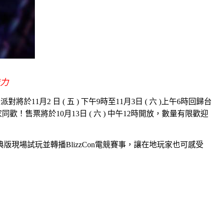
力
差派對將於
11
月
2
日
(
五
)
下午
9
時至
11
月
3
日
(
六
)
上午
6
時回歸台
家同歡！售票將於
10
月
13
日
(
六
)
中午
12
時開放，數量有限歡迎
典版現場試玩並轉播
BlizzCon
電競賽事，讓在地玩家也可感受