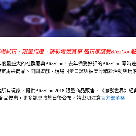
場試玩、限量周邊、精彩電競賽事 邀玩家感受
BlizzCon
魅
年度最盛大的社群慶典
BlizzCon
！去年備受好評的
BlizzCon
零時
限定周邊商品、闖關遊戲、現場同步口譯與抽獎等精彩活動與玩
給所有玩家，提供
BlizzCon 2018
限量商品販售、《魔獸世界》經
商品優惠，更多訊息將於日後公布，請密切注意
官方部落格