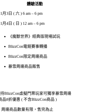
體驗活動
11
月
3
日
(
六
) 6 am – 6 pm
11
月
4
日
(
日
) 12 am – 6 pm
《魔獸世界》經典版現場試玩
BlizzCon
電競賽事轉播
BlizzCon
限定周邊商品
暴雪周邊商品販售
*
持
BlizzCon
虛擬門票玩家可獨享暴雪周邊
商品
8
折優惠
(
不含
BlizzCon
商品
)
*
周邊商品數量有限，售完為止