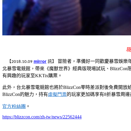
現
冒險者，準備好一同歡慶暴雪娛樂
【
訊】
mirror
2018.10.09
北暴雪電競館，帶來《魔獸世界》經典版現場試玩、
BlizzCon
有興趣的玩家至
KKTix
購票。
此外，台北暴雪電競館也將於
BlizzCon
零時差派對後免費開放
BlizzCon
的魅力，持有
虛擬門票
的玩家更加碼享有
8
折暴雪周邊
官方粉絲團
。
https://blizzcon.com/zh-tw/news/22562444