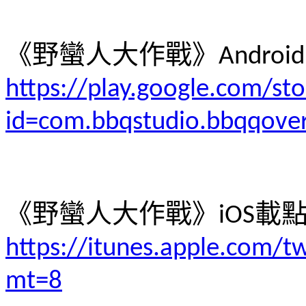
《野蠻人大作戰》
Android
https://play.google.com/sto
id=com.bbqstudio.bbqqove
《野蠻人大作戰》
載
iOS
https://itunes.apple.
mt=8