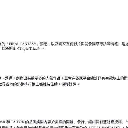
整的「
FINAL FANTASY
」消息，以及獨家宣傳影片與開發團隊專訪等情報。
透
的卡牌遊戲《
Triple Triad
》。
發、營運，創造出為數眾多的人氣作品，至今在各家平台總計已有
40
款以上的遊
世界各地的熱銷排行榜上都維
持佳績，深獲好評。
OS®
和
TAITO®
的品牌
娛
樂
內
容於美國的開發、發行、經銷與智慧財
產
授權。
S
財
產
作品：包含已於全球銷售超過一億四千一百萬份的《
FINAL FANTASY
》；