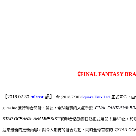
《
FINAL FANTASY BRA
【
訊】
2018.07.30
mirror
今
(2018/7/30
)
Square Enix Ltd.,
正式宣
佈，由
gumi Inc.
進行聯合開發、營運，全球熱賣的人氣手遊
-
FINAL FANTASY® BR
STAR OCEAN
®
: ANAMNESIS
™
的聯合活動即日起正式展開！至
8/9
止，於
迎來最新的更新內容，與令人期待的聯合活動，同時全球首發的《
STAR OC