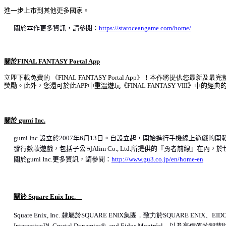
進一步上市到其他更多國家。
關於本作更多資訊，請參閱：
https://staroceangame.com/home/
關於
FINAL FANTASY Portal App
立即下載免費的 《
FINAL FANTASY Portal App
》！本作將提供您最新及最完
獎勵。此外，您還可於此
APP
中重溫遊玩《
FINAL FANTASY VIII
》中的經典
關於
gumi Inc.
gumi Inc.
設立於
2007
年
6
月
13
日。自設立起，開始進行手機線上遊戲的開
發行數款遊戲，包括子公司
Alim Co., Ltd.
所提供的『勇者前線』在
內
，於
關於
gumi Inc.
更多資訊，請參閱：
http://www.gu3.co.jp/en/home-en
關於
Square Enix Inc.
Square Enix, Inc.
隸屬於
SQUARE ENIX
集團，致力於
SQUARE ENIX
、
EID
Interactive™, Crystal Dynamics®, and Eidos Montréal
，以及高價
值
的智慧