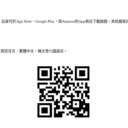
，玩家可於
App Store
、
Google Play
，與
Amazon
的
App
商店下載遊戲。其他最新
、西班牙文、繁體中文、韓文等六國語言。