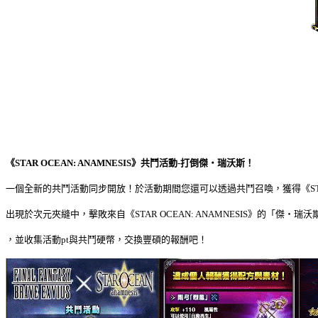
《
STAR OCEAN: ANAMNESIS
》共鬥活動
-
打倒傑・瑞沃斯！
一個全新的共鬥活動同步開放！於活動期間您還可以透過共鬥召喚，獲得《
S
出現於次元夾縫中，擊敗來自《
STAR OCEAN: ANAMNESIS
》的「傑・瑞沃
，並收集活動
pt
與共鬥硬幣，交換豐碩的報酬吧！