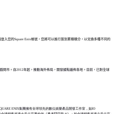
過登入您的
Square Enix
帳號，您將可以進行簽到累積積分，以兌換多種不同的
戲問市。自
2012
年起，推動海外佈局，開發據點遍佈各地。目前，已對全球
QUARE ENIX
集團擁有全球領先的數位
娛
樂
產
品開發工作室，如
IO
於全球銷售超過七千六百萬份的《
勇者鬥惡龍
®
》；於全球銷售超過六千六百