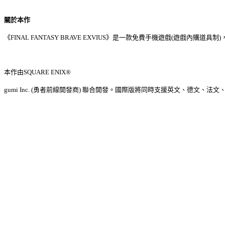
關於本作
《
FINAL FANTASY BRAVE EXVIUS
》是一款免費手機遊戲
(
遊戲內購道具制
)
本作由
SQUARE ENIX®
gumi Inc. (
勇者前線開發商
)
聯合開發。國際版將同時支援英文、德文、法文