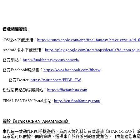
遊戲相關資訊
：
iOS
版本下載連結：
https://itunes.apple.com/app/final-fantasy-brave-exvius/i
Android
版本下載連結：
https://play.google.com/store/apps/details?id=com.s
官方網站：
http://finalfantasyexvius.com/zh/
官方
Facebook
粉絲團：
https://www.facebook.com/ffbetw
官方
Twitter:
https://twitter.com/FFBE_TW
粉絲慶典活動專屬網站：
https://ffbefanfesta.com
FINAL FANTASY Portal
網站
:
https://eu.finalfantasy.com/
關於《
STAR OCEAN: ANAMNESIS
》
本作是一款動作
RPG
手機遊戲，為高人氣的科幻冒險遊戲《
STAR OCEAN
》
玩家還可以依據不同的策略，選擇來自於各系列的喜愛角色，自由組建您專