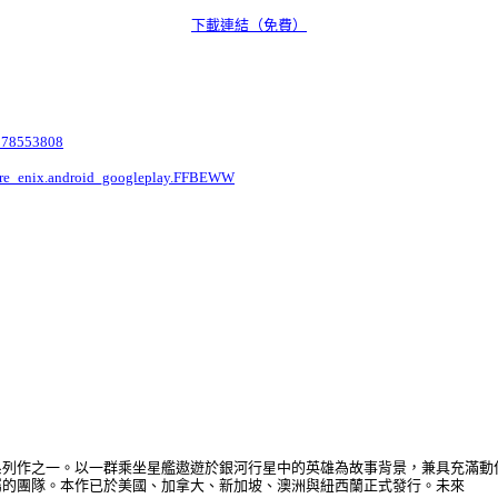
下載連結（免費）
d1078553808
quare_enix.android_googleplay.FFBEWW
系列作之一。以一群乘坐星艦遨遊於銀河行星中的英雄為故事背景，兼具充滿動
屬的團隊。本作已於美國、加拿大、新加坡、澳洲與紐西蘭正式發行。未來