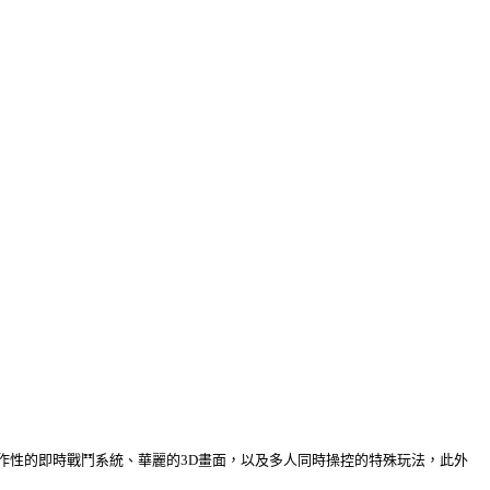
作性的即時戰鬥系統、華麗的
3D
畫面，以及多人同時操控的特殊玩法，此外