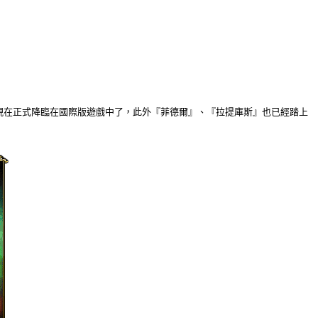
現在正式降臨在國際版遊戲中了，此外『菲德爾』、『拉提庫斯』也已經踏上