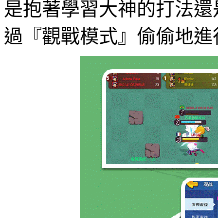
是抱著學習大神的打法還
過『觀戰模式』偷偷地進