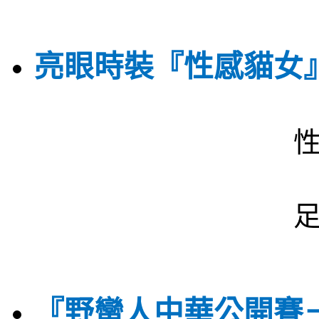
亮眼時裝『性感貓女
『野蠻人中華公開賽