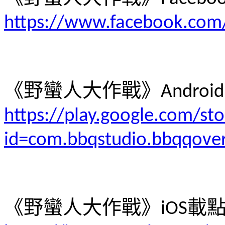
https://www.facebook.com
《野蠻人大作戰》
Android
https://play.google.com/sto
id=com.bbqstudio.bbqqove
《野蠻人大作戰》
載
iOS