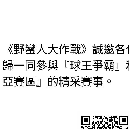
《野蠻人大作戰》誠邀各
歸一同參與『球王爭霸』
亞賽區』的精采賽事。