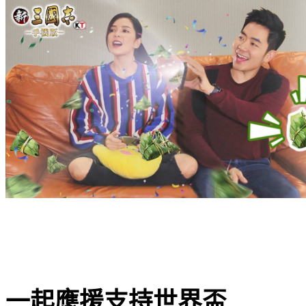
一起應援支持世界盃