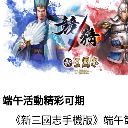
端午活動精彩可期
《新三國志手機版》端午