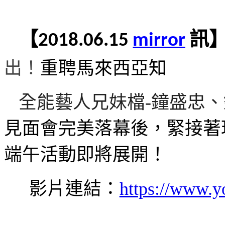
【
訊
2018.06.15
mirror
出！
重聘馬來西亞知
全能藝人兄妹檔
-
鐘盛忠、
見面會完美落幕後，緊接著
端午活動即將展開！
影片連結：
https://www.