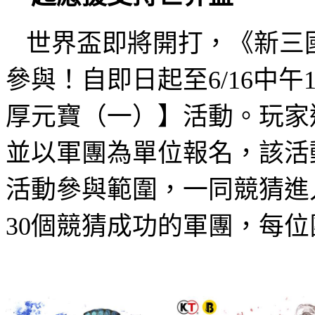
世界盃即將開打，《新三
參與！自即日起至
6/16
中午
厚元寶（一）】活動。玩家
並以軍團為單位報名，該活
活動參與範圍，一同競猜進
30
個競猜成功的軍團，每位