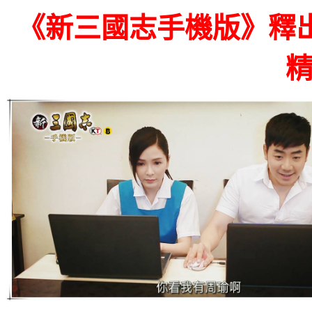
《新三國志手機版》
釋