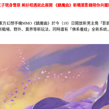
王子現身雪原 美好相遇就此展開 《鎮魔曲》新職業影鋒陪你共闖
東方幻想手機
MMO
《鎮魔曲》
於
今（
19
）日
開放
新男主角「影
新戰場、野外、異界等新玩法，同時還有「佛系養娃」全新系統