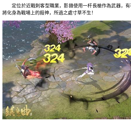
定位於近戰刺客型職業，影鋒使用一杆長槍作為武器，有
將化身為戰場上的殺神，所過之處寸草不生！