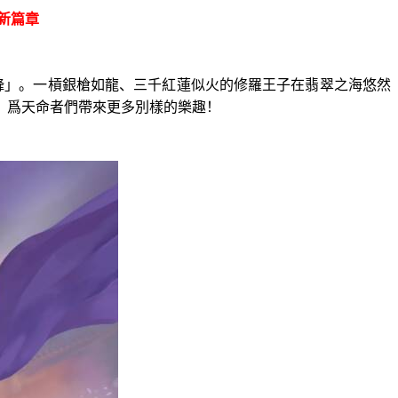
新篇章
鋒」。一槓銀槍如龍、三千紅蓮似火的修羅王子在翡翠之海悠然
，爲天命者們帶來更多別樣的樂趣！