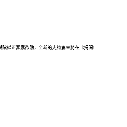
與陰謀正蠢蠢欲動，全新的史詩篇章將在此揭開
!