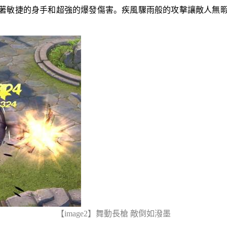
著敏捷的身手和超強的爆發傷害。疾風驟雨般的攻擊讓敵人無
【
image
2
】
舞動長槍 敵倒如潑墨