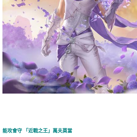
能攻會守 「近戰之王」萬夫莫當