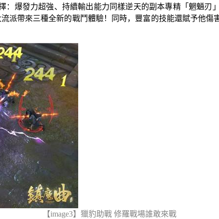
擇：爆發力超強、持續輸出能力同樣逆天的副本專精「魍魎刃
大流派帶來三種全新的戰鬥體驗！同時，豐富的技能還賦予他傷
【
image
3
】
獵豹助戰 修羅戰場誰敢來戰