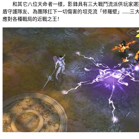
和其它八位天命者一樣，影鋒具有三大戰鬥流派供玩家選
盾守護隊友、為團隊扛下一切傷害的坦克流「修羅壁」
......
三
應對各種戰局的近戰之王！