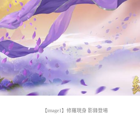
【
image
1
】
修羅現身 影鋒登場