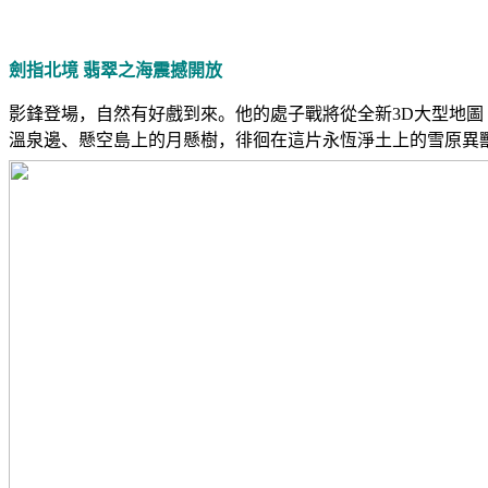
劍指北境 翡翠之海震撼開放
影鋒登場，自然有好戲到來。他的處子戰將從全新
3D
大型地圖
溫泉邊、懸空島上的月懸樹，徘徊在這片永恆淨土上的雪原異