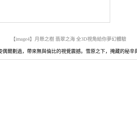
【
image
4
】
月懸之樹 翡翠之海 全
3D
視角給你夢幻體驗
姿偶爾劃過，帶來無與倫比的視覺震撼。雪原之下，掩藏的秘辛