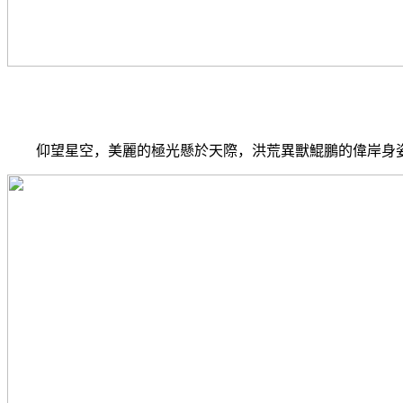
仰望星空，美麗的極光懸於天際，洪荒異獸鯤鵬的偉岸身