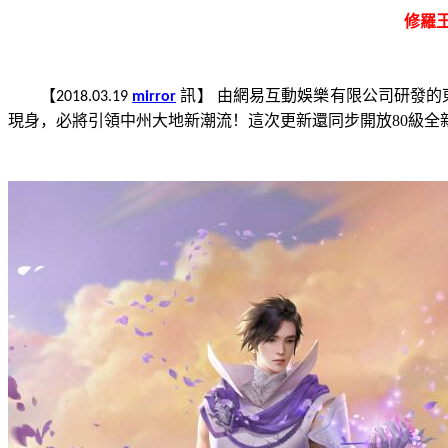
修羅
【
訊】
由網易互動娛樂有限公司研發的
2018.03.19
mirror
現身，必將引領中州大地新潮流！這次更新還同步開放
80
級全