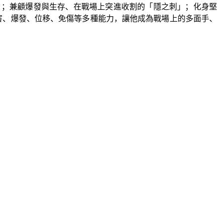
」；兼顧爆發與生存、在戰場上突進收割的「隱之刺」；化身堅
害、爆發、位移、免傷等多種能力，讓他成為戰場上的多面手、