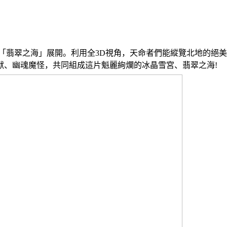
「翡翠之海」展開。利用全
3D
視角，天命者們能縱覽北地的絕美
獸、幽魂魔怪，共同組成這片魁麗絢爛的冰晶雪宮、翡翠之海
!