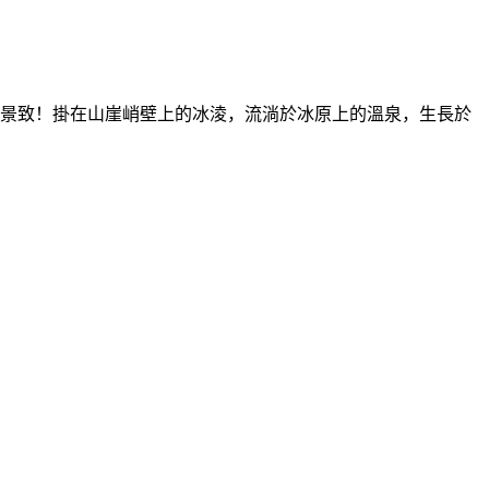
景致！掛在山崖峭壁上的冰淩，流淌於冰原上的溫泉，生長於