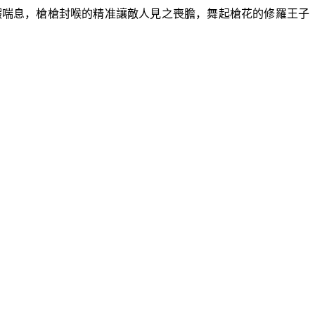
暇喘息，槍槍封喉的精准讓敵人見之喪膽，舞起槍花的修羅王子