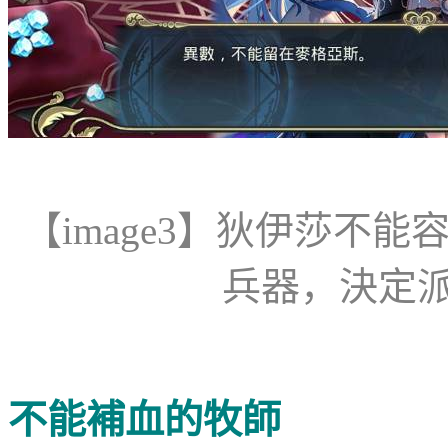
【
image
3
】
狄伊莎不能
兵器，決定
不能補血的牧師