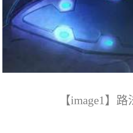
【
image1
】
路