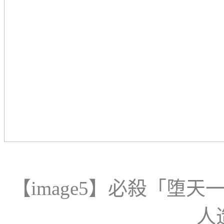
【
image
5
】
必殺「堕天
人