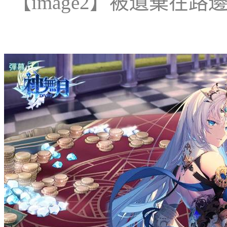
【
image
2
】
被遺棄在路