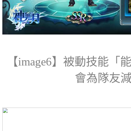
【
image
6
】
被動技能「
會為隊友