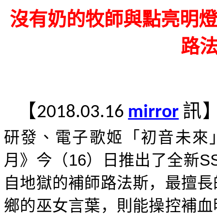
沒有奶的牧師與點亮明燈
路
【
訊
2018.03.16
mirror
研發、電子歌姬「初音未來
月》今（
16
）日
推出了全新
S
自地獄的補師路法斯，最擅長
鄉的巫女言葉，則能操控補血