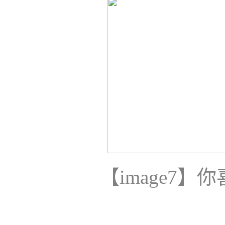
【
image7
】你