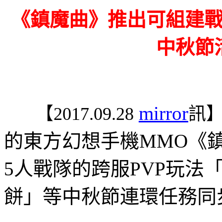
《鎮魔曲》推出可組建
中秋節
mirror
【
2017.09.28
訊
的東方幻想手機
MMO
《
5
人戰隊的跨服
PVP
玩法「
餅」等中秋節連環任務同