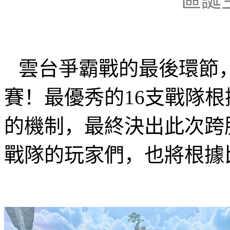
區誕
雲台爭霸戰的最後環節
賽！最優秀的
16
支戰隊根
的機制，最終決出此次跨
戰隊的玩家們，也將根據