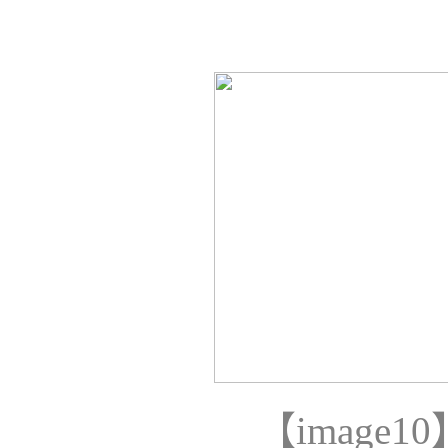
【
image10