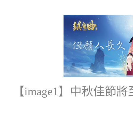
【
image
1
】中秋佳節將