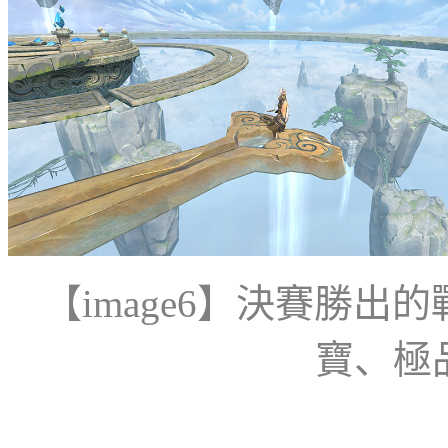
【
image6
】決賽勝出的
寶、極