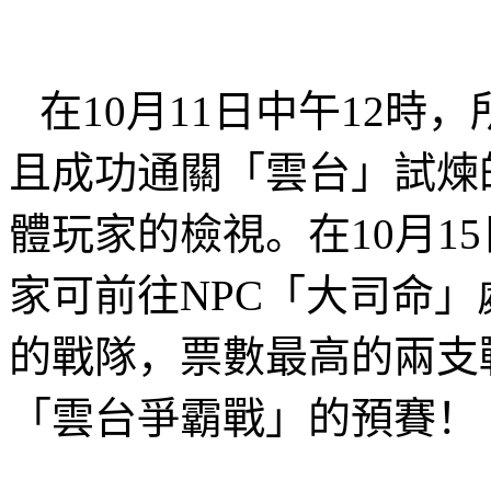
在
10
月
11
日中午
12
時，
且成功通關「雲台」試煉
體玩家的檢視。在
10
月
15
家可前往
NPC
「大司命」
的戰隊，票數最高的兩支
「雲台爭霸戰」的預賽！