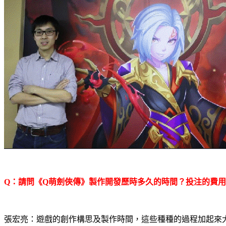
Q
：請問《
Q
萌劍俠傳》製作開發歷時多久的時間？投注的費用
張宏亮：遊戲的創作構思及製作時間，這些種種的過程加起來