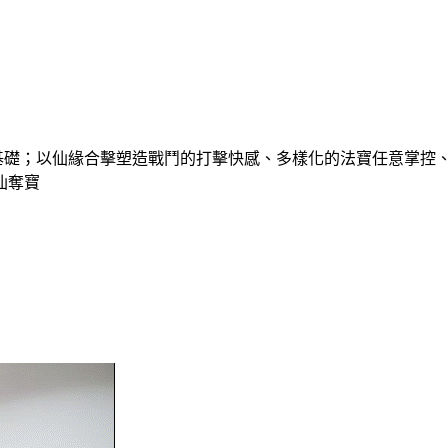
基礎；以仙緣合擊塑造戰鬥的打擊快感、多樣化的法寶任意掌控
仙奪寶