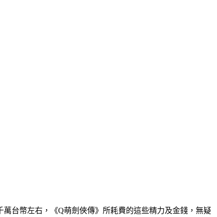
千萬台幣左右，《
Q
萌劍俠傳》所耗費的這些精力及金錢，無疑