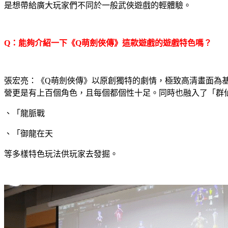
是想帶給廣大玩家們不同於一般武俠遊戲的輕體驗。
Q
：能夠介紹一下《
Q
萌劍俠傳》這款遊戲的遊戲特色嗎？
張宏亮：《
Q
萌劍俠傳》以原創獨特的劇情，極致高清畫面為
營更是有上百個角色，且每個都個性十足。同時也融入了「群
、「龍脈戰
、「御龍在天
等多樣特色玩法供玩家去發掘。