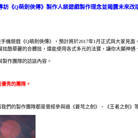
專訪《
Q
萌劍俠傳》製作人談遊戲製作理念並揭露未來改
俠手機遊戲《
Q
萌劍俠傳》，預計將於
2017
年
1
月正式與大家見面
展炫酷華麗的合體技，還能使用各式多元的法寶，讓你大顯神通
與製作團隊的訪談內容。
這優秀的團隊。
而我們的製作團隊都是曾經參與過《蒼芎之劍》、《王者之劍》