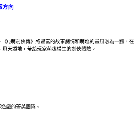
版方向
。《
Q
萌劍俠傳》將豐富的故事劇情和萌趣的畫風融為一體，在
、飛天遁地，帶給玩家萌趣橫生的劍俠體驗。
等遊戲的菁英團隊。