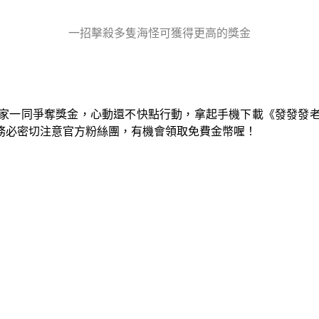
一招擊殺多隻海怪可獲得更高的獎金
家一同爭奪獎金，心動還不快點行動，拿起手機下載《發發發
務必密切注意官方粉絲團，有機會領取免費金幣喔！