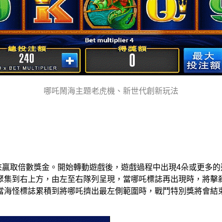
哪吒鬧海主題老虎機、新世代創新玩法
來贏取倍數獎金。
開始轉動遊戲後，遊戲過程中出現
4
朵或更多的
聚集到右上方，由左至右隊列呈現，
當哪吒標誌再出現時，將擊
當海怪標誌累積到將哪吒擠出最左側範圍時，戰鬥特別獎將會結