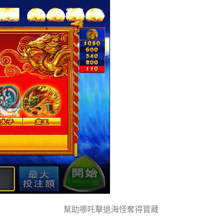
幫助哪吒擊退海怪奪得寶藏