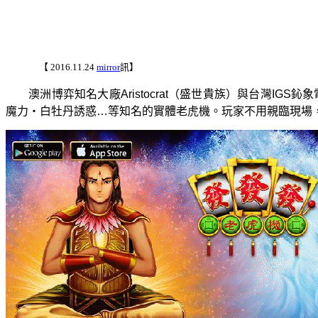
【
2016.11.24
mirror
訊】
澳洲博弈知名大廠
Aristocrat
（盛世貴族）
與台灣
IGS
鈊象
魔力
‧
白牡丹誘惑
…
等知名的實體老虎機
。玩家不用親臨現場