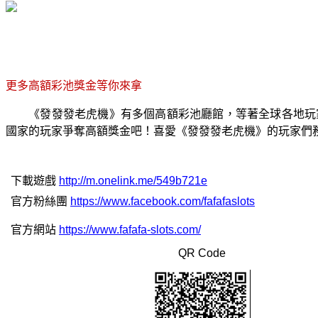
更多高額彩池獎金等你來拿
《發發發老虎機》有多個高額彩池廳館，等著全球各地玩
國家的玩家爭奪高額獎金吧！喜愛《發發發老虎機》的玩家們
下載遊戲
http://m.onelink.me/549b721e
官方粉絲團
https://www.facebook.com/fafafaslots
官方網站
https://www.fafafa-slots.com/
QR Code