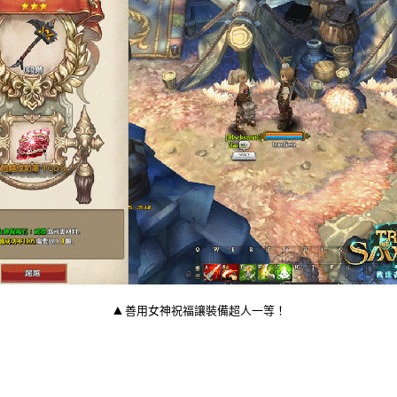
▲
善用女神祝福讓裝備超人一等！