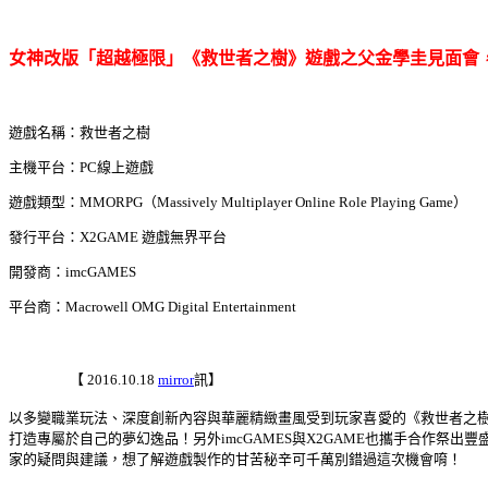
女神改版「超越極限」《救世者之樹》遊戲之父金學圭見面會
遊戲名稱：救世者之樹
主機平台：
PC
線上遊戲
遊戲類型：
MMORPG
（
Massively Multiplayer Online Role Playing Game
）
發行平台：
X2GAME
遊戲無界平台
開發商：
imcGAMES
平台商：
Macrowell OMG Digital Entertainment
【
2016.10.18
mirror
訊】
以多變職業玩法、深度創新內容與華麗精緻畫風受到玩家喜愛的《救世者之
打造專屬於自己的夢幻逸品！另外
imcGAMES
與
X2GAME
也攜手合作祭出豐
家的疑問與建議，想了解遊戲製作的甘苦秘辛可千萬別錯過這次機會唷！