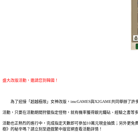
盛大改版活動，邀請您到韓國！
為了迎接「超越極限」女神改版，
imcGAMES
與
X2GAME
共同舉辦了許
活動，只要在活動期間狩獵指定怪物，就有機率獲得銀光鐵砧、經驗之書等
活動也正熱烈的進行中，完成指定天數即可參加
10
萬元現金抽獎；另外更免
樹》的秘辛嗎？請立刻至遊戲繁中版官網查看活動詳情！