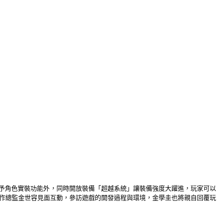
予角色實裝功能外，同時開放裝備「超越系統」讓裝備強度大躍進，玩家可以
作總監金世容見面互動，參訪遊戲的開發過程與環境，金學圭也將親自回覆玩