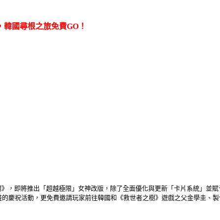
，韓國尋根之旅免費
GO
！
樹》，即將推出「超越極限」女神改版，除了全面優化與更新「卡片系統」並賦
盛的慶祝活動，更免費邀請玩家前往韓國和《救世者之樹》遊戲之父金學圭、製