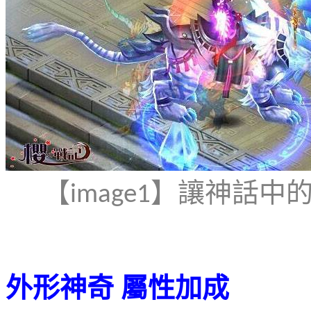
【
】讓神話中
image1
外形神奇
屬性加成