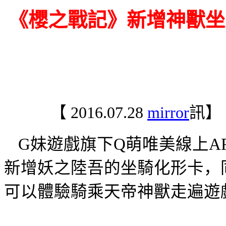
《櫻之戰記》
新增神獸坐
【
2016.07.28
mirror
訊】
G
妹遊戲旗下
Q
萌唯美線上
A
新增妖之陸吾的坐騎化形卡，
可以體驗騎乘天帝神獸走遍遊