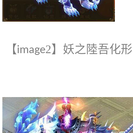
【
2
】
妖之陸吾化形
image