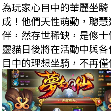
為玩家心目中的華麗坐騎
成！他們天性萌動，聰慧
伴，然存世稀缺，是修士
靈貓日後將在活動中與各
目中的理想坐騎，不再僅