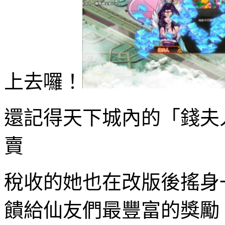
上去囉！
還記得天下城內的「錢夫
賣
稅收的她也在改版後搖身
饋給仙友們最豐富的獎勵