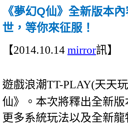
Q
《夢幻
仙》全新版本內
世，等你來征服！
【
2014.10.14
mirror
訊】
遊戲浪潮
TT-PLAY(
天天
仙》。本次將釋出全新版
更多系統玩法以及全新龍