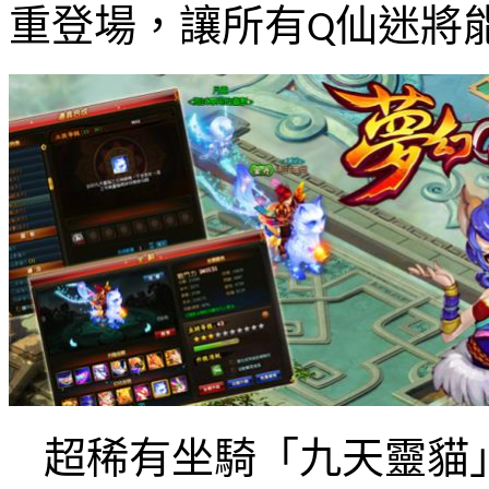
重登場，讓所有
仙迷將
Q
超稀有坐騎「九天靈貓