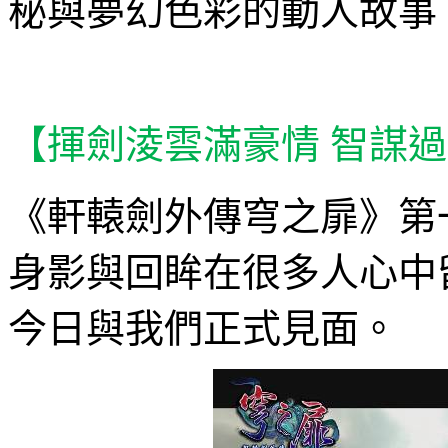
秘與夢幻色彩的動人故事
【揮劍淩雲滿豪情 智謀
《軒轅劍外傳穹之扉》第
身影與回眸在很多人心中
今日與我們正式見面。