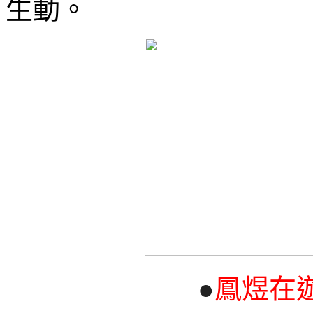
生動。
●
鳳煜在