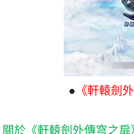
●
《軒轅劍外
關於《軒轅劍外傳穹之扉