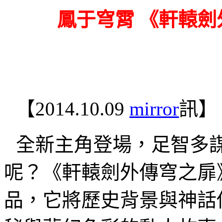
鳳于穹霄 《軒轅
【
2014.10.09
mirror
訊】
全新主角登場，足智多
呢？《軒轅劍外傳穹之扉
品，它將歷史背景與神話