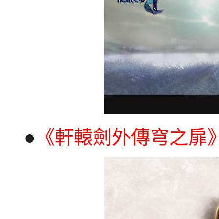
●
《軒轅劍外傳穹之扉