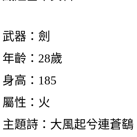
武器：劍
年齡：
28
歲
身高：
185
屬性：火
主題詩：大風起兮連蒼鷂