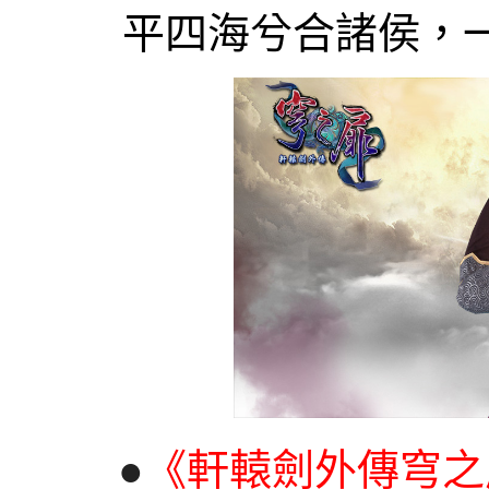
平四海兮合諸侯，
●
《軒轅劍外傳穹之