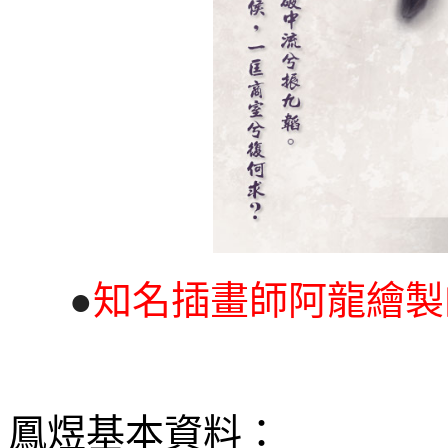
●
知名插畫師阿龍繪製
鳳煜基本資料：