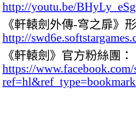
http://youtu.be/BHyLy_eS
《軒轅劍外傳
-
穹之扉》
http://swd6e.softstargame
《軒轅劍》官方粉絲團：
https://www.facebook.com/s
ref=hl&ref_type=bookmark