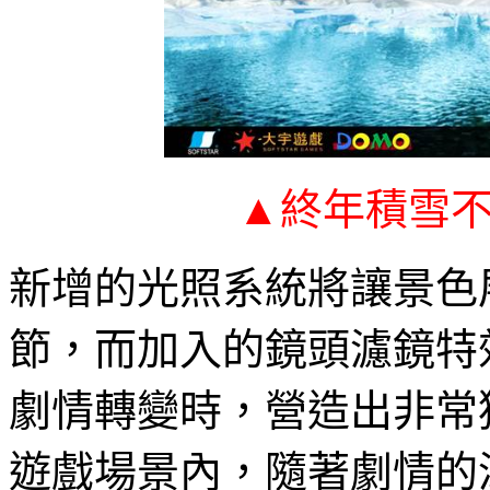
▲
終年積雪
新增的光照系統將讓景色
節，而加入的鏡頭濾鏡特
劇情轉變時，營造出非常
遊戲場景內，隨著劇情的