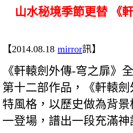
山水秘境季節更替 《
【
2014.08.18
mirror
訊】
《軒轅劍外傳
-
穹之扉》
第十二部作品，《軒轅劍
特風格，以歷史做為背景
一登場，譜出一段充滿神