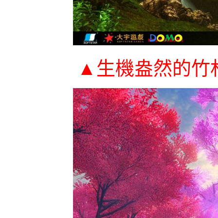
▲
生機盎然的竹