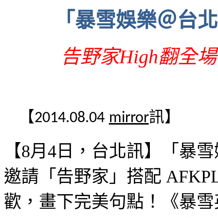
「暴雪娛樂＠台北
告野家
High
翻全場
【
訊】
2014.08.04
mirror
【
8
月
4
日，台北訊】「暴雪
邀請「告野家」搭配
AFKP
歡，畫下完美句點！《暴雪