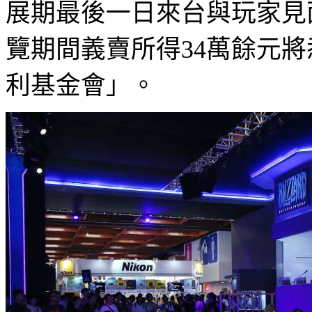
展期最後一日來台與玩家見
覽期間義賣所得
34
萬餘元將
利基金會」。