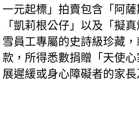
一元起標」拍賣包含「阿薩
「凱莉根公仔」以及「擬真
雪員工專屬的史詩級珍藏，
款，所得悉數捐贈「天使心
展遲緩或身心障礙者的家長