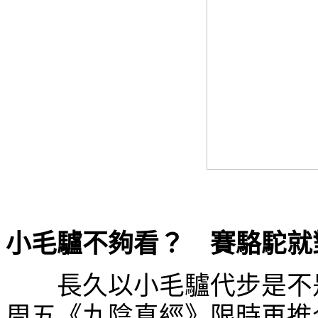
小毛驢不夠看？ 賽駱駝就
長久以小毛驢代步是不是
周五《九陰真經》限時再推