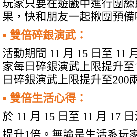
玩家只要在遊戲中進行團練
果，快和朋友一起揪團預備
▪
雙倍碎銀演武：
活動期間
11
月
15
日至
11
家每日碎銀演武上限提升至
日碎銀演武上限提升至
200
▪
雙倍生活心得：
於
11
月
15
日至
11
月
17
日
提升
1
倍。無論是生活系玩