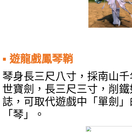
▪
遊龍戲鳳琴鞘
琴身長三尺八寸，採南山千
世寶劍，長三尺三寸，削鐵
誌，可取代遊戲中「單劍」
「琴」。