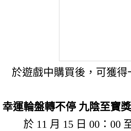
於遊戲中購買後，可獲得
幸運輪盤轉不停 九陰至寶
於
11
月
15
日
00
：
00