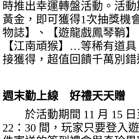
時推出幸運轉盤活動。活動
黃金，即可獲得
1
次抽獎機
物誌】、【遊龍戲鳳琴鞘】
【江南頑猴】…等稀有道具
接獲得，超值回饋千萬別錯
週末勤上線 好禮天天贈
於活動期間
11
月
15
日
22
：
30
間，玩家只要登入