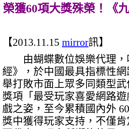
榮獲
60
項大獎殊榮！《
【
2013.11.15
mirror
訊】
由蝴蝶數位娛樂代理，唯
經》，於中國最具指標性網
舉打敗市面上眾多同類型武
獎項「最受玩家喜愛網路遊
戲之姿，至今累積國內外
6
獎中獲得玩家支持，不僅肯