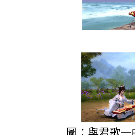
圖：與君歌一