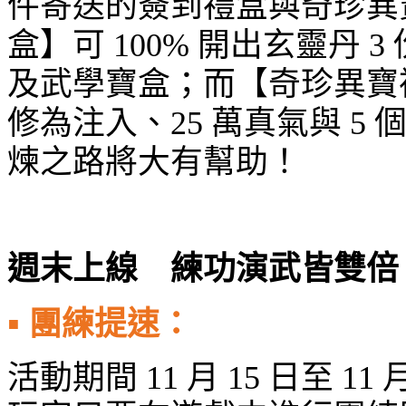
件寄送的簽到禮盒與奇珍異
盒】可
100%
開出玄靈丹
3
及武學寶盒；而【奇珍異寶
修為注入、
25
萬真氣與
5
煉之路將大有幫助！
週末上線 練功演武皆雙倍
▪
團練提速：
活動期間
11
月
15
日至
11