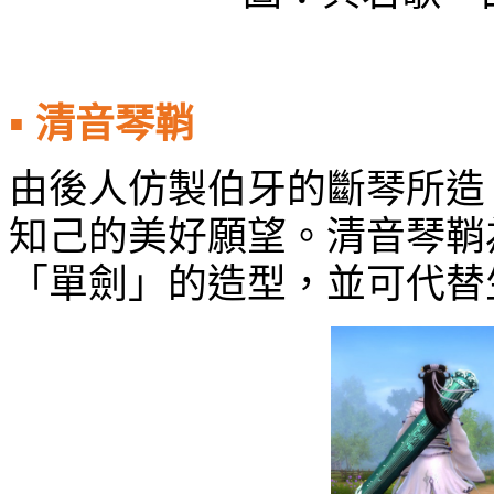
▪
清音琴鞘
由後人仿製伯牙的斷琴所造
知己的美好願望。清音琴鞘
「單劍」的造型，並可代替