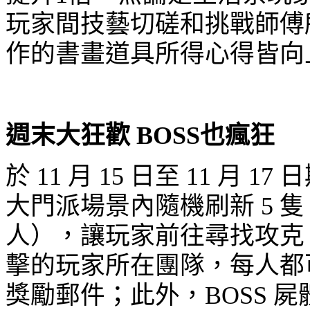
玩家間技藝切磋和挑戰師傅
作的書畫道具所得心得皆向
週末大狂歡
BOSS
也瘋狂
於
11
月
15
日至
11
月
17
日
大門派場景內隨機刷新
5
人），讓玩家前往尋找攻克
擊的玩家所在團隊，每人都
獎勵郵件；此外，
BOSS
屍