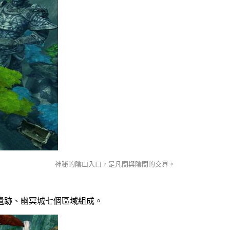
神秘的陰山入口，是凡間與陰間的交界。
遺跡、幽冥城七個區域組成。