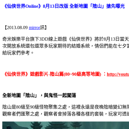
《仙俠世界
Online
》
8
月
13
日改版 全新地圖「陰山」搶先曝光
【
2013.08.09
mirror
訊】
奇米娛樂平台旗下
3DD
線上遊戲《仙俠世界》將於
8
月
13
日當天
次開放系統還包還眾多玩家期待的結婚系統，情侶們能在七夕
給玩家們參考。
《仙俠世界》遊戲影片
-
陰山篇
(80~90
級高等地圖
)
：
http://yo
全新地圖「陰山」，與鬼怪一起闖蕩
陰山是
80
級至
90
級怪物聚集之處，這裡永遠是夜晚陰暗變幻無
觀察者們匯聚之處，觀察者會掉落各種各樣的套裝，玩家可透