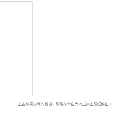
上古神魔交戰的戰場，經常在雪白大地上染上豔紅鮮血。