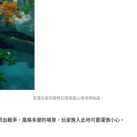
充滿生氣的南柯幻境為陰山增添神秘感。
流血戰爭，風格多變的場景，玩家進入此地可要謹慎小心。