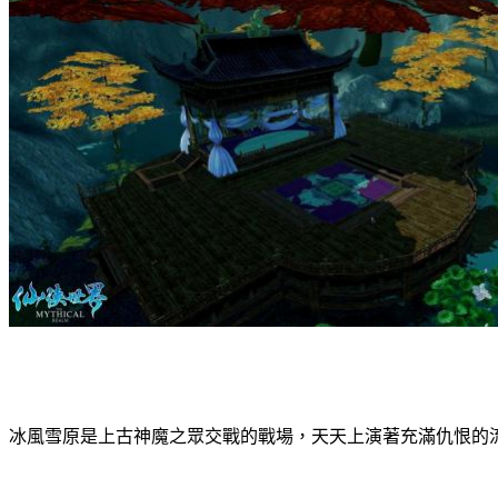
冰風雪原是上古神魔之眾交戰的戰場，天天上演著充滿仇恨的