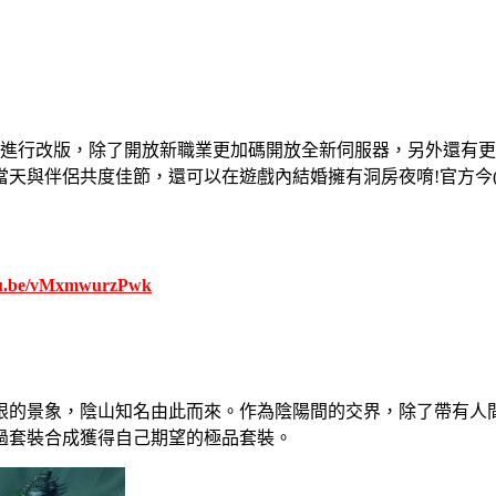
進行改版，除了開放新職業更加碼開放全新伺服器，另外還有
當天與伴侶共度佳節，還可以在遊戲內結婚擁有洞房夜唷
!
官方今
utu.be/vMxmwurzPwk
限的景象，陰山知名由此而來。作為陰陽間的交界，除了帶有人
過套裝合成獲得自己期望的極品套裝。