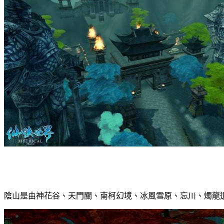
陰山是由神花谷、天門關、南柯幻境、冰風雪原、忘川、燭龍