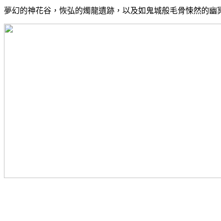
夢幻的神花谷，恢弘的燭龍遺跡，以及如鬼城般毛骨悚然的幽