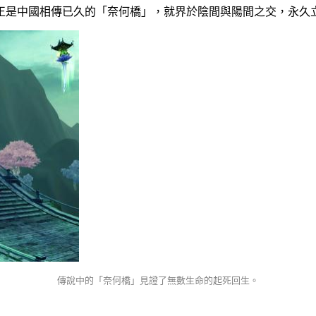
正是中國相傳已久的「奈何橋」，就界於陰間與陽間之交，永久
傳說中的「奈何橋」見證了無數生命的起死回生。