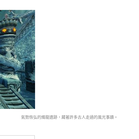
氣勢恢弘的燭龍遺跡，藏著許多古人走過的風光事蹟。