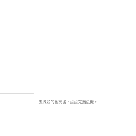
鬼城般的幽冥城，處處充滿危機。