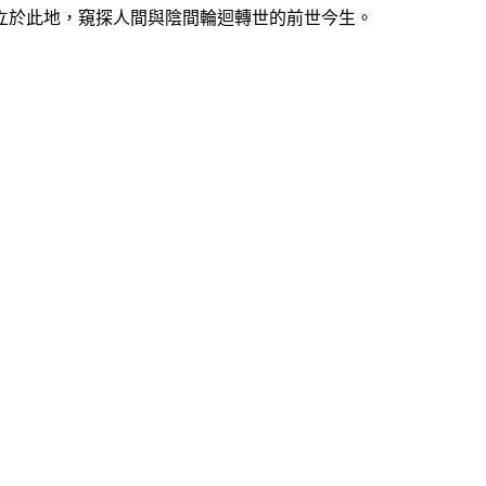
立於此地，窺探人間與陰間輪迴轉世的前世今生。