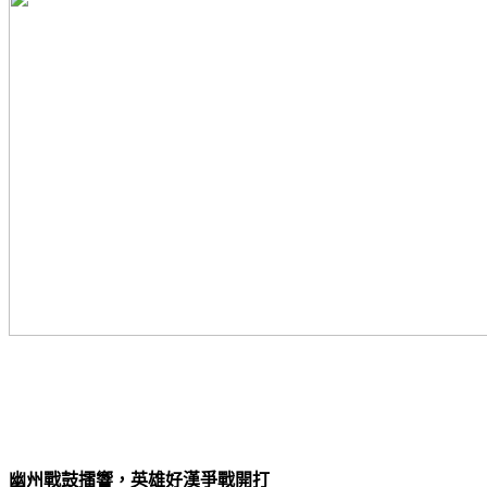
幽州戰鼓擂響，英雄好漢爭戰開打