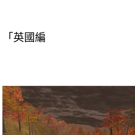
「
英國編