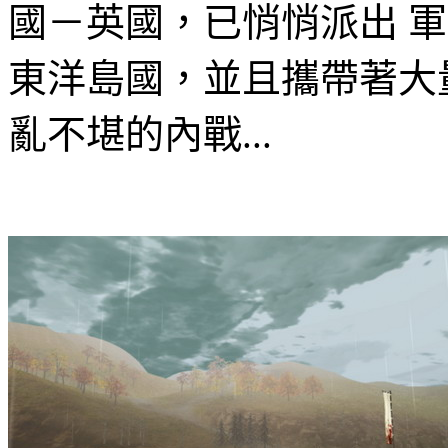
國－英國，已悄悄派出 
東洋島國，並且攜帶著大
亂不堪的
內
戰
...