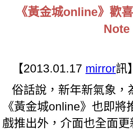
online
《黃金城
》歡
Note 
【
2013.01.17
mirror
訊
俗話說，新年新氣象，
《黃金城
online
》也即將
戲推出外，介面也全面更