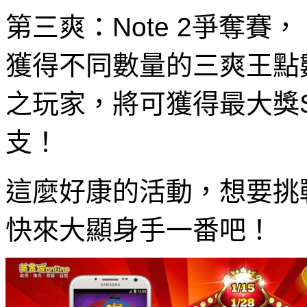
第三爽：
Note 2
爭奪賽，
獲得不同數量的三爽王點
之玩家，將可獲得最大獎
支！
這麼好康的活動，想要挑
快來大顯身手一番吧！