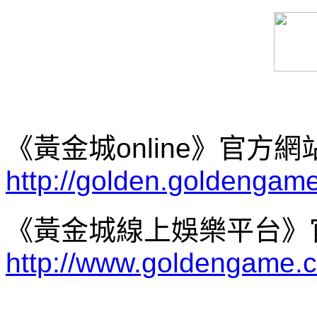
《黃金城
online
》官方網
http://golden.goldengam
《黃金城線上娛樂平台》
http://www.goldengame.