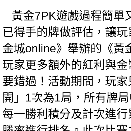
黃金
7PK
遊戲過程簡單
已得手的牌做評估，讓玩
金城
online
》舉辦的《黃
玩家更多額外的紅利與金
要錯過！活動期間，玩家
開」
1
次為
1
局，所有牌局
每一勝利積分及計次進行
勝率進行排名。此次比賽