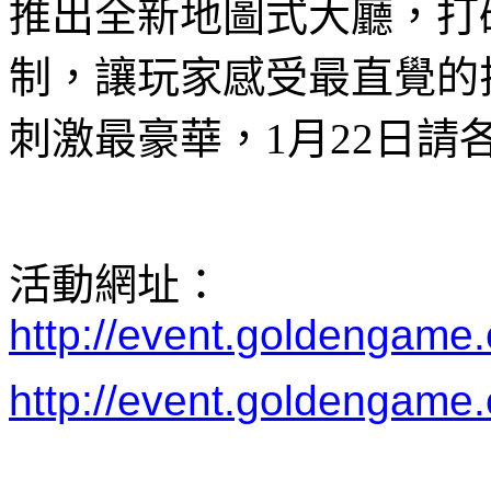
推出
全新地圖式大廳，打
制，讓玩家感受最直覺的
刺激最豪華，
1
月
22
日請
活動網址：
http://event.goldengame
http://event.goldengame