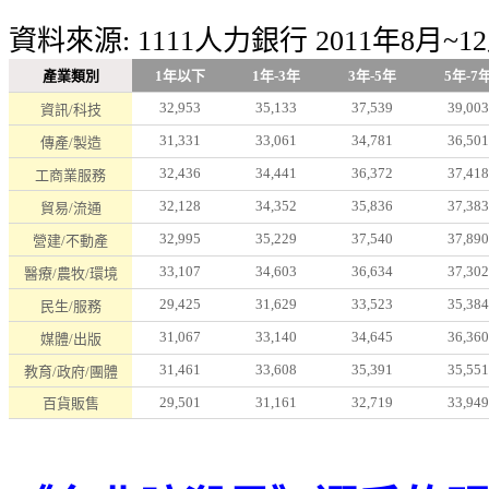
資料來源
: 1111
人力銀行
2011
年
8
月
~12
產業類別
1
年以下
1
年
-3
年
3
年
-5
年
5
年
-7
32,953
35,133
37,539
39,003
資訊
/
科技
31,331
33,061
34,781
36,501
傳產
/
製造
32,436
34,441
36,372
37,418
工商業服務
32,128
34,352
35,836
37,383
貿易
/
流通
32,995
35,229
37,540
37,890
營建
/
不動產
33,107
34,603
36,634
37,302
醫療
/
農牧
/
環境
29,425
31,629
33,523
35,384
民生
/
服務
31,067
33,140
34,645
36,360
媒體
/
出版
31,461
33,608
35,391
35,551
教育
/
政府
/
團體
29,501
31,161
32,719
33,949
百貨販售