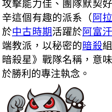
攻擊能力佳、團隊默契
辛這個有趣的派系（
阿
於
中古時期
活躍於
阿富
端教派，以秘密的
暗殺
暗殺星》戰隊名稱，意
於勝利的專注執念。