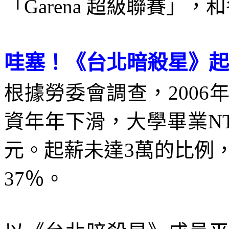
「
Garena
超級聯賽」，和
哇塞！《台北暗殺星》起
根據勞委會調查，
2006
資年年下滑，大學畢業
NT
元。起薪未達
3
萬的比例
37
％。