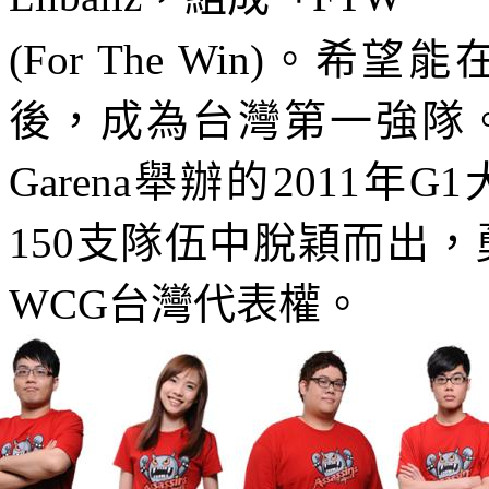
(For The Win)
。希望能
後，成為台灣第一強隊
Garena
舉辦的
2011
年
G1
150
支隊伍中脫穎而出，
WCG
台灣代表權。