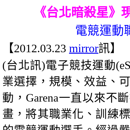
《台北暗殺星》
電競運動
【
2012.03.23
mirror
訊】
(
台北訊
)
電子競技運動
(eS
業選擇，規模、效益、
動，
Garena
一直以來不斷
畫，將其職業化、訓練