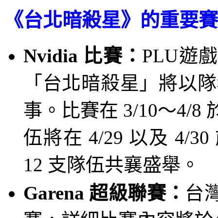
《台北暗殺星》的重要賽
Nvidia
比賽：
PLU
遊戲
「台北暗殺星」將以隊
事。比賽在
3/10
～
4/8
伍將在
4/29
以及
4/30
12
支隊伍共襄盛舉。
Garena
超級聯賽：
台