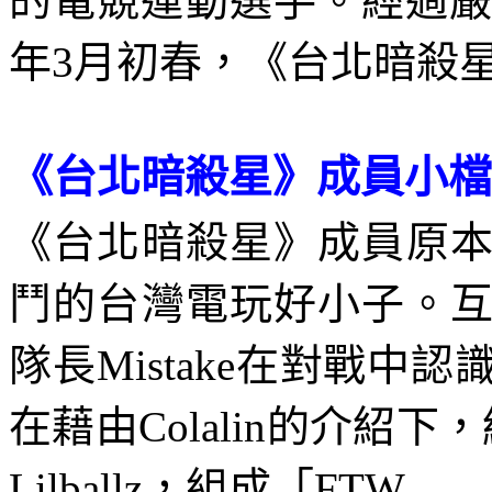
的電競運動選手。經過
年
3
月初春，《台北暗殺
《台北暗殺星》成員小檔
《台北暗殺星》成員原
鬥的台灣電玩好小子。
隊長
Mistake
在對戰中認
在藉由
Colalin
的介紹下，
Lilballz
，組成「
FTW